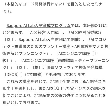
（本格的なコード開発は行わない）を目的としたセミナー
です。
Sapporo AI Lab人材育成プログラム
では、本研修だけに
とどまらず、「AI×経営 入門編」、「AI×経営 実践編」
（以上、Sapporo AI Lab＆当財団にて開催）、「AIプロジ
ェクト推進者のためのプランナー講座〜API体験を交えた技
術理解とプランニング〜」、「AIエンジニア講座（上
級）」、「AIエンジニア講座（画像認識・ディープラーニン
グ）」（以上、（株）北海道ソフトウェア技術開発機構
（DEOS））にて開催）とも連携しております。
これらの講座を通じて、地場IT企業におけるAI開発スキ
ル向上を後押しし、またAIを活用した実ビジネスの創出を
促すことにより、地場産業の競争力強化につながることを
狙いとしております。