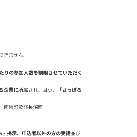
できません。
あたりの参加人数を制限させていただく
る企業に所属
され、且つ、
「さっぽろ
、南幌町及び長沼町
配布・掲示、申込者以外の方の受講
並び