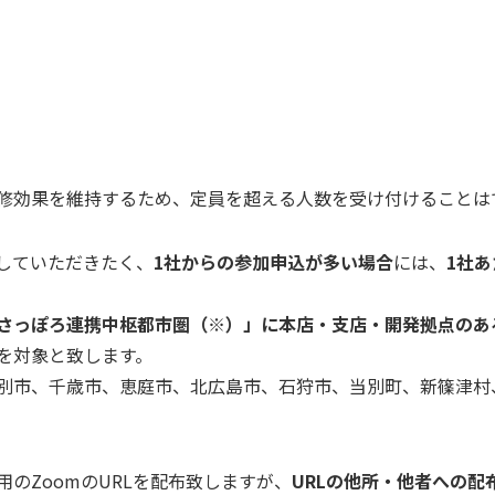
修効果を維持するため、定員を超える人数を受け付けることは
していただきたく、
1社からの参加申込が多い場合
には、
1社
さっぽろ連携中枢都市圏（※）」に本店・支店・開発拠点のあ
を対象と致します。
別市、千歳市、恵庭市、北広島市、石狩市、当別町、新篠津村
のZoomのURLを配布致しますが、
URLの他所・他者への