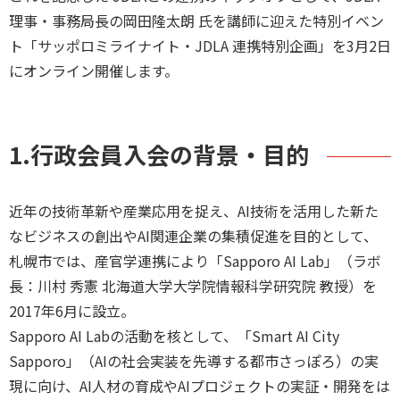
理事・事務局長の岡田隆太朗 氏を講師に迎えた特別イベン
ト「サッポロミライナイト・JDLA 連携特別企画」を3月2日
にオンライン開催します。
1.行政会員入会の背景・目的
近年の技術革新や産業応用を捉え、AI技術を活用した新た
なビジネスの創出やAI関連企業の集積促進を目的として、
札幌市では、産官学連携により「Sapporo AI Lab」（ラボ
長：川村 秀憲 北海道大学大学院情報科学研究院 教授）を
2017年6月に設立。
Sapporo AI Labの活動を核として、「Smart AI City
Sapporo」（AIの社会実装を先導する都市さっぽろ）の実
現に向け、AI人材の育成やAIプロジェクトの実証・開発をは