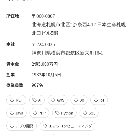
所在地
〒
060-0807
北海道札幌市北区北
7
条西
4-12
日本生命札幌
北口ビル
5
階
本社
〒
224-0035
神奈川県横浜市都筑区新栄町
16-1
資本金
2億5,000万円
創業
1982年10月5日
従業員数
967名
.NET
AI
AWS
DX
IoT
Java
PHP
Python
SQL
アプリ開発
エッジコンピューティング