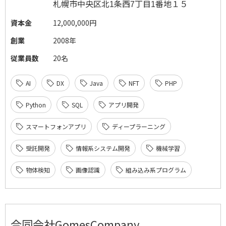
札幌市中央区北
条西
丁目
番地１５
1
7
1
資本金
12,000,000円
創業
2008年
従業員数
20名
AI
DX
Java
NFT
PHP
Python
SQL
アプリ開発
スマートフォンアプリ
ディープラーニング
受託開発
情報系システム開発
機械学習
物体検知
画像認識
組み込み系プログラム
合同会社GomesCompany