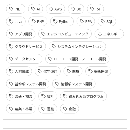
.NET
AI
AWS
DX
IoT
Java
PHP
Python
RPA
SQL
アプリ開発
エッジコンピューティング
エネルギー
クラウドサービス
システムインテグレーション
データセンター
ローコード開発・ノーコード開発
人材育成
保守運用
医療
受託開発
基幹系システム開発
情報系システム開発
流通・物流
福祉
組み込み系プログラム
農業・林業
運輸
金融