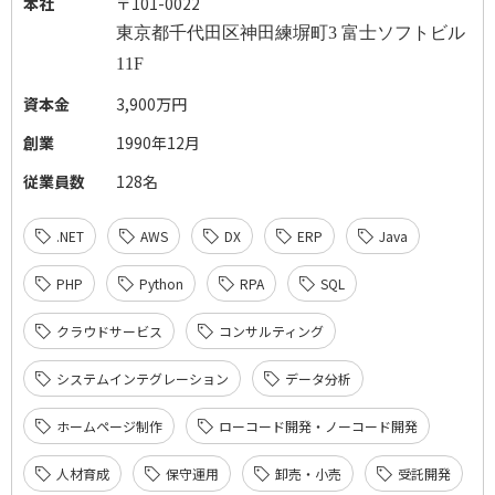
本社
〒101-0022
東京都千代田区神田練塀町
3
富士ソフトビル
11F
資本金
3,900万円
創業
1990年12月
従業員数
128名
.NET
AWS
DX
ERP
Java
PHP
Python
RPA
SQL
クラウドサービス
コンサルティング
システムインテグレーション
データ分析
ホームページ制作
ローコード開発・ノーコード開発
人材育成
保守運用
卸売・小売
受託開発