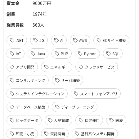
資本金
9000万円
創業
1974年
従業員数
563人
.NET
5G
AI
AWS
ECサイト構築
IoT
Java
PHP
Python
SQL
アプリ開発
エネルギー
クラウドサービス
コンサルティング
サーバ構築
システムインテグレーション
スマートフォンアプリ
データベース構築
ディープラーニング
ビッグデータ
人材育成
保守運用
医療
卸売・小売
受託開発
基幹系システム開発