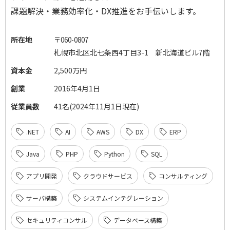
課題解決・業務効率化・
DX
推進をお手伝いします。
所在地
〒
060-0807
札幌市北区北七条西
4
丁目
3-1
新北海道ビル
7
階
資本金
2,500万円
創業
2016年4月1日
従業員数
41名(2024年11月1日現在)
.NET
AI
AWS
DX
ERP
Java
PHP
Python
SQL
アプリ開発
クラウドサービス
コンサルティング
サーバ構築
システムインテグレーション
セキュリティコンサル
データベース構築