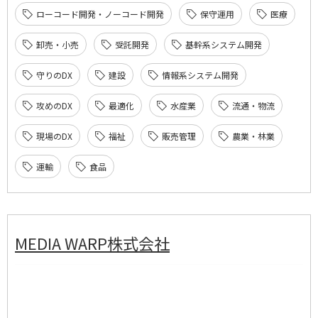
ローコード開発・ノーコード開発
保守運用
医療
卸売・小売
受託開発
基幹系システム開発
守りのDX
建設
情報系システム開発
攻めのDX
最適化
水産業
流通・物流
現場のDX
福祉
販売管理
農業・林業
運輸
食品
MEDIA WARP株式会社