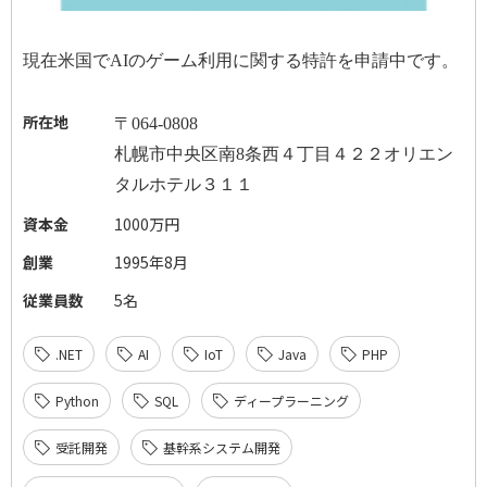
現在米国で
AI
のゲーム利用に関する特許を申請中です。
所在地
〒
064-0808
札幌市中央区南
8
条西４丁目４２２オリエン
タルホテル３１１
資本金
1000万円
創業
1995年8月
従業員数
5名
.NET
AI
IoT
Java
PHP
Python
SQL
ディープラーニング
受託開発
基幹系システム開発