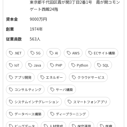
東京都千代田区霞が関3丁目2番1号 霞が関コモン
ゲート西館24階
資本金
9000万円
創業
1974年
従業員数
563人
.NET
5G
AI
AWS
ECサイト構築
IoT
Java
PHP
Python
SQL
アプリ開発
エネルギー
クラウドサービス
コンサルティング
サーバ構築
システムインテグレーション
スマートフォンアプリ
データベース構築
ディープラーニング
ビッグデータ
人材育成
保守運用
医療