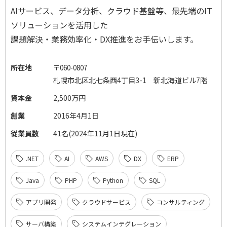
AI
サービス、データ分析、クラウド基盤等、最先端の
IT
ソリューションを活用した
課題解決・業務効率化・
DX
推進をお手伝いします。
所在地
〒
060-0807
札幌市北区北七条西
4
丁目
3-1
新北海道ビル
7
階
資本金
2,500万円
創業
2016年4月1日
従業員数
41名(2024年11月1日現在)
.NET
AI
AWS
DX
ERP
Java
PHP
Python
SQL
アプリ開発
クラウドサービス
コンサルティング
サーバ構築
システムインテグレーション