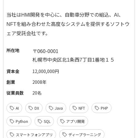
当社は
開発を中心に、自動車分野での組込、
、
HMI
AI
を組み合わせた高度なシステムを提供するソフトウ
NFT
ェア受託会社です。
所在地
〒060-0001
札幌市中央区北
条西
丁目
番地１５
1
7
1
資本金
12,000,000円
創業
2008年
従業員数
20名
AI
DX
Java
NFT
PHP
Python
SQL
アプリ開発
スマートフォンアプリ
ディープラーニング