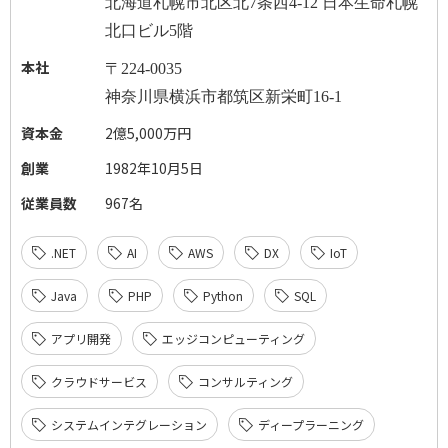
北海道札幌市北区北
7
条西
4-12
日本生命札幌
北口ビル
5
階
本社
〒
224-0035
神奈川県横浜市都筑区新栄町
16-1
資本金
2億5,000万円
創業
1982年10月5日
従業員数
967名
.NET
AI
AWS
DX
IoT
Java
PHP
Python
SQL
アプリ開発
エッジコンピューティング
クラウドサービス
コンサルティング
システムインテグレーション
ディープラーニング