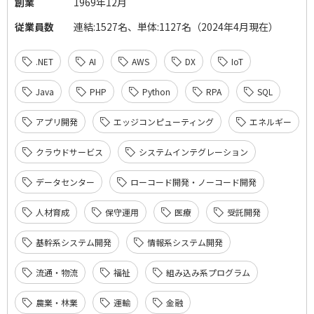
創業
1969年12月
従業員数
連結:1527名、単体:1127名（2024年4月現在）
.NET
AI
AWS
DX
IoT
Java
PHP
Python
RPA
SQL
アプリ開発
エッジコンピューティング
エネルギー
クラウドサービス
システムインテグレーション
データセンター
ローコード開発・ノーコード開発
人材育成
保守運用
医療
受託開発
基幹系システム開発
情報系システム開発
流通・物流
福祉
組み込み系プログラム
農業・林業
運輸
金融