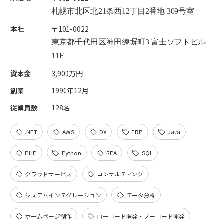
札幌市北区北
21
条西
12
丁目
2
番地
309
号室
本社
〒101-0022
東京都千代田区神田練塀町
3
富士ソフトビル
11F
資本金
3,900万円
創業
1990年12月
従業員数
128名
.NET
AWS
DX
ERP
Java
PHP
Python
RPA
SQL
クラウドサービス
コンサルティング
システムインテグレーション
データ分析
ホームページ制作
ローコード開発・ノーコード開発