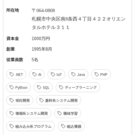
所在地
〒
064-0808
札幌市中央区南
8
条西４丁目４２２オリエン
タルホテル３１１
資本金
1000万円
創業
1995年8月
従業員数
5名
.NET
AI
IoT
Java
PHP
Python
SQL
ディープラーニング
受託開発
基幹系システム開発
情報系システム開発
機械学習
組み込み系プログラム
組込機器