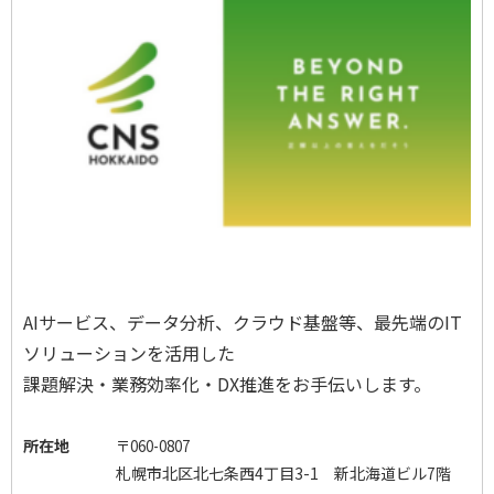
AI
サービス、データ分析、クラウド基盤等、最先端の
IT
ソリューションを活用した
課題解決・業務効率化・
DX
推進をお手伝いします。
所在地
〒
060-0807
札幌市北区北七条西
4
丁目
3-1
新北海道ビル
7
階