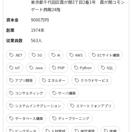
東京都千代田区霞が関3丁目2番1号 霞が関コモン
ゲート西館24階
資本金
9000万円
創業
1974年
従業員数
563人
.NET
5G
AI
AWS
ECサイト構築
IoT
Java
PHP
Python
SQL
アプリ開発
エネルギー
クラウドサービス
コンサルティング
サーバ構築
システムインテグレーション
スマートフォンアプリ
データベース構築
ディープラーニング
ビッグデータ
人材育成
保守運用
医療