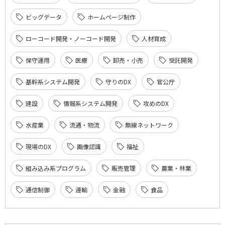
ビッグデータ
ホームページ制作
ローコード開発・ノーコード開発
人材育成
保守運用
医療
卸売・小売
受託開発
基幹系システム開発
守りのDX
官公庁
建設
情報系システム開発
攻めのDX
水産業
流通・物流
無線ネットワーク
現場のDX
画像認識
福祉
組み込み系プログラム
販売管理
農業・林業
通信制御
運輸
金融
食品