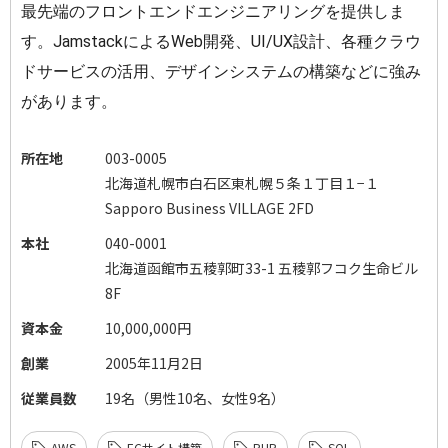
最先端のフロントエンドエンジニアリングを提供しま
す。
JamstackによるWeb開発、UI/UX設計、各種クラウ
ドサービスの活用、デザインシステムの構築などに
強み
があります。
所在地
003-0005
北海道札幌市白石区東札幌５条１丁目１−１
Sapporo Business VILLAGE 2FD
本社
040-0001
北海道函館市五稜郭町33-1 五稜郭フコク生命ビル
8F
資本金
10,000,000円
創業
2005年11月2日
従業員数
19名（男性10名、女性9名）
AWS
ECサイト構築
PHP
SQL