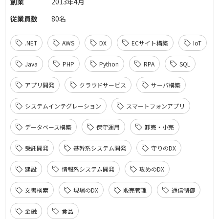
創業
2013年4月
従業員数
80名
.NET
AWS
DX
ECサイト構築
IoT
Java
PHP
Python
RPA
SQL
アプリ開発
クラウドサービス
サーバ構築
システムインテグレーション
スマートフォンアプリ
データベース構築
保守運用
卸売・小売
受託開発
基幹系システム開発
守りのDX
建設
情報系システム開発
攻めのDX
文書検索
現場のDX
販売管理
通信制御
金融
食品