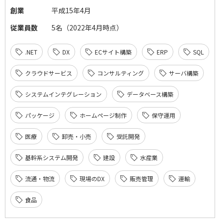
創業
平成15年4月
従業員数
5名（2022年4月時点）
.NET
DX
ECサイト構築
ERP
SQL
クラウドサービス
コンサルティング
サーバ構築
システムインテグレーション
データベース構築
パッケージ
ホームページ制作
保守運用
医療
卸売・小売
受託開発
基幹系システム開発
建設
水産業
流通・物流
現場のDX
販売管理
運輸
食品