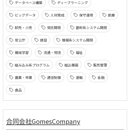
データベース構築
ディープラーニング
ビッグデータ
人材育成
保守運用
医療
卸売・小売
受託開発
基幹系システム開発
官公庁
建設
情報系システム開発
機械学習
流通・物流
福祉
組み込み系プログラム
組込機器
販売管理
農業・林業
通信制御
運輸
金融
食品
合同会社GomesCompany