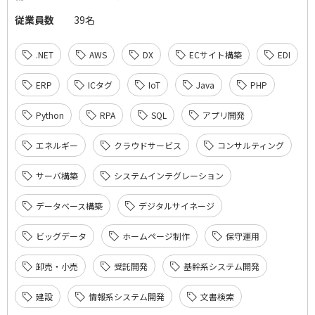
従業員数
39名
.NET
AWS
DX
ECサイト構築
EDI
ERP
ICタグ
IoT
Java
PHP
Python
RPA
SQL
アプリ開発
エネルギー
クラウドサービス
コンサルティング
サーバ構築
システムインテグレーション
データベース構築
デジタルサイネージ
ビッグデータ
ホームページ制作
保守運用
卸売・小売
受託開発
基幹系システム開発
建設
情報系システム開発
文書検索