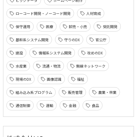
ビッグデータ
ホームページ制作
ローコード開発・ノーコード開発
人材育成
保守運用
医療
卸売・小売
受託開発
基幹系システム開発
守りのDX
官公庁
建設
情報系システム開発
攻めのDX
水産業
流通・物流
無線ネットワーク
現場のDX
画像認識
福祉
組み込み系プログラム
販売管理
農業・林業
通信制御
運輸
金融
食品