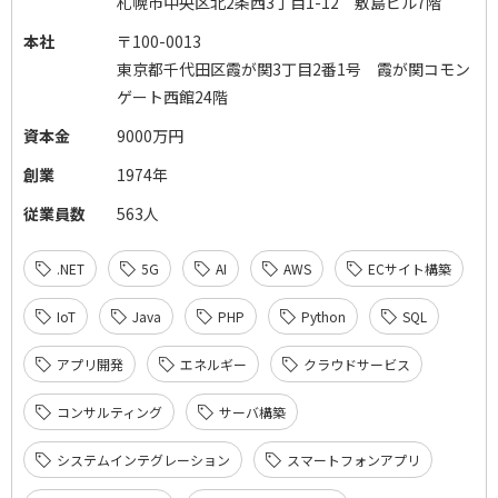
札幌市中央区北2条西3丁目1-12 敷島ビル7階
本社
〒100-0013
東京都千代田区霞が関3丁目2番1号 霞が関コモン
ゲート西館24階
資本金
9000万円
創業
1974年
従業員数
563人
.NET
5G
AI
AWS
ECサイト構築
IoT
Java
PHP
Python
SQL
アプリ開発
エネルギー
クラウドサービス
コンサルティング
サーバ構築
システムインテグレーション
スマートフォンアプリ