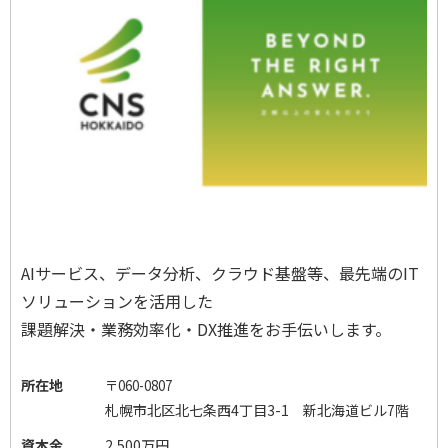
AI
サービス、データ分析、クラウド基盤等、最先端の
IT
ソリューションを活用した
課題解決・業務効率化・
DX
推進をお手伝いします。
所在地
〒
060-0807
札幌市北区北七条西
4
丁目
3-1
新北海道ビル
7
階
資本金
2,500万円