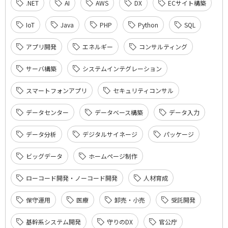
.NET
AI
AWS
DX
ECサイト構築
IoT
Java
PHP
Python
SQL
アプリ開発
エネルギー
コンサルティング
サーバ構築
システムインテグレーション
スマートフォンアプリ
セキュリティコンサル
データセンター
データベース構築
データ入力
データ分析
デジタルサイネージ
パッケージ
ビッグデータ
ホームページ制作
ローコード開発・ノーコード開発
人材育成
保守運用
医療
卸売・小売
受託開発
基幹系システム開発
守りのDX
官公庁