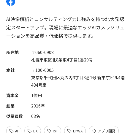
AI映像解析とコンサルティング力に強みを持つ北大発認
定スタートアップ。現場に最適なエッジAIカメラソリュ
ーションを高品質・低価格で提供します。
所在地
〒060-0908
札幌市東区北8条東4丁目1番20号
本社
〒100-0005
東京都千代田区丸の内3丁目3番1号 新東京ビル4階
434号室
資本金
1億円
創業
2016年
従業員数
63名
AI
DX
IoT
LPWA
アプリ開発