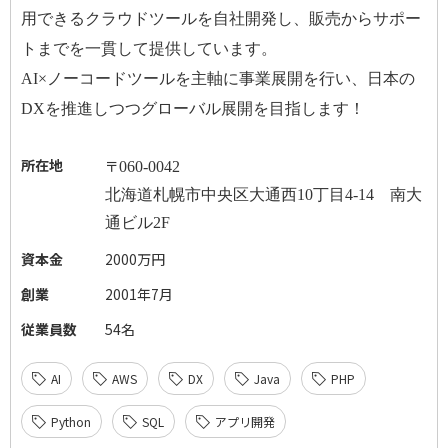
用できるクラウドツールを自社開発し、販売からサポー
トまでを一貫して提供しています。
AI×
ノーコードツールを主軸に事業展開を行い、日本の
DX
を推進しつつグローバル展開を目指します！
所在地
〒
060-0042
北海道札幌市中央区大通西
10
丁目
4-14
南大
通ビル
2F
資本金
2000万円
創業
2001年7月
従業員数
54名
AI
AWS
DX
Java
PHP
Python
SQL
アプリ開発