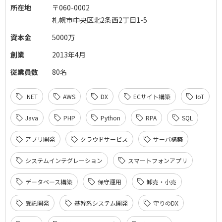
所在地
〒060-0002
札幌市中央区北2条西2丁目1-5
資本金
5000万
創業
2013年4月
従業員数
80名
.NET
AWS
DX
ECサイト構築
IoT
Java
PHP
Python
RPA
SQL
アプリ開発
クラウドサービス
サーバ構築
システムインテグレーション
スマートフォンアプリ
データベース構築
保守運用
卸売・小売
受託開発
基幹系システム開発
守りのDX