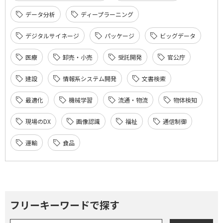
データ分析
ディープラーニング
デジタルサイネージ
パッケージ
ビッグデータ
医療
卸売・小売
受託開発
官公庁
建設
情報系システム開発
文書検索
最適化
機械学習
流通・物流
物体検知
現場のDX
画像認識
福祉
通信制御
運輸
食品
フリーキーワードで探す