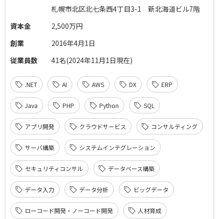
札幌市北区北七条西
4
丁目
3-1
新北海道ビル
7
階
資本金
2,500万円
創業
2016年4月1日
従業員数
41名(2024年11月1日現在)
.NET
AI
AWS
DX
ERP
Java
PHP
Python
SQL
アプリ開発
クラウドサービス
コンサルティング
サーバ構築
システムインテグレーション
セキュリティコンサル
データベース構築
データ入力
データ分析
ビッグデータ
ローコード開発・ノーコード開発
人材育成