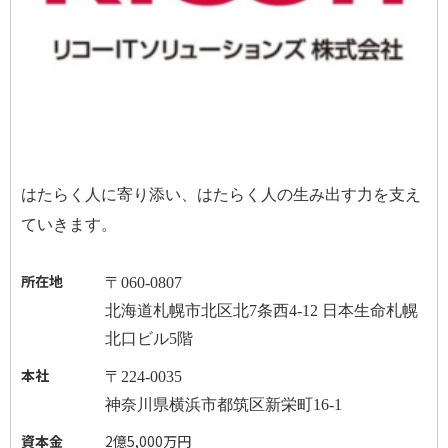
はたらく人に寄り添い、はたらく人の生み出す力を支え
ていきます。
所在地
〒
060-0807
北海道札幌市北区北
7
条西
4-12
日本生命札幌
北口ビル
5
階
本社
〒
224-0035
神奈川県横浜市都筑区新栄町
16-1
資本金
2億5,000万円