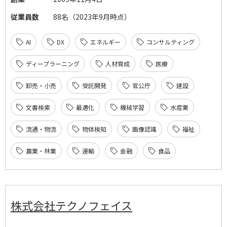
従業員数
88名（2023年9月時点）
AI
DX
エネルギー
コンサルティング
ディープラーニング
人材育成
医療
卸売・小売
受託開発
官公庁
建設
文書検索
最適化
機械学習
水産業
流通・物流
物体検知
画像認識
福祉
農業・林業
運輸
金融
食品
株式会社テクノフェイス